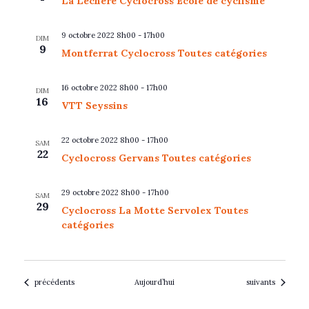
La Léchère Cyclocross Ecole de cyclisme
9 octobre 2022 8h00
-
17h00
DIM
9
Montferrat Cyclocross Toutes catégories
16 octobre 2022 8h00
-
17h00
DIM
16
VTT Seyssins
22 octobre 2022 8h00
-
17h00
SAM
22
Cyclocross Gervans Toutes catégories
29 octobre 2022 8h00
-
17h00
SAM
29
Cyclocross La Motte Servolex Toutes
catégories
Évènements
Évènements
précédents
Aujourd’hui
suivants