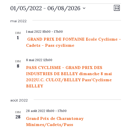
Évènements
N
N
01/05/2022
 - 
06/08/2026
L
a
a
I
S
v
v
S
mai 2022
é
i
T
i
E
g
1 mai 2022 8h00
-
17h00
l
DIM
g
1
a
GRAND PRIX DE FONTAINE Ecole Cyclisme –
e
a
t
Cadets – Pass cyclisme
c
i
t
t
o
i
8 mai 2022 12h00
DIM
n
i
8
o
PASS CYCLISME – GRAND PRIX DES
d
o
INDUSTRIES DE BELLEY dimanche 8 mai
n
e
2022U.C. CULOZ/BELLEY Pass’Cyclisme
n
p
v
BELLEY
a
u
n
e
r
e
août 2022
s
c
z
é
28 août 2022 8h00
-
17h00
o
DIM
u
v
28
Grand Prix de Charantonay
n
è
n
Minimes/Cadets/Pass
s
n
e