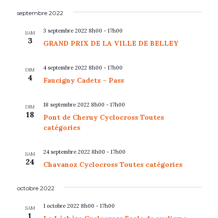
e
u
d
septembre 2022
m
l
a
e
3 septembre 2022 8h00
-
17h00
t
SAM
n
3
t
GRAND PRIX DE LA VILLE DE BELLEY
a
t
e
t
.
4 septembre 2022 8h00
-
17h00
i
DIM
4
Faucigny Cadets – Pass
o
n
18 septembre 2022 8h00
-
17h00
s
DIM
18
Pont de Cheruy Cyclocross Toutes
catégories
24 septembre 2022 8h00
-
17h00
SAM
24
Chavanoz Cyclocross Toutes catégories
octobre 2022
1 octobre 2022 8h00
-
17h00
SAM
1