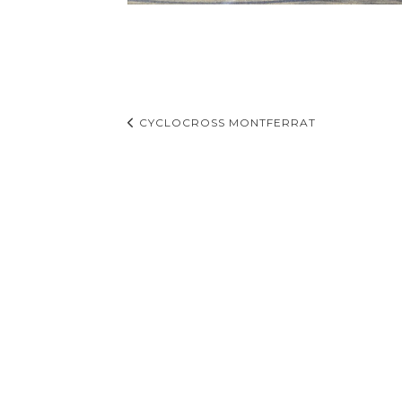
Navigation
CYCLOCROSS MONTFERRAT
d'article