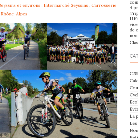
cou
Seyssins et environs
,
Intermarché Seyssins
,
Carrosserie
4 p
Tri
-Rhône-Alpes
.
U19
vic
de c
nom
Cla
CA
C2S
Cal
Cou
Cyc
Eco
Evé
La 
Les
Non
Pet