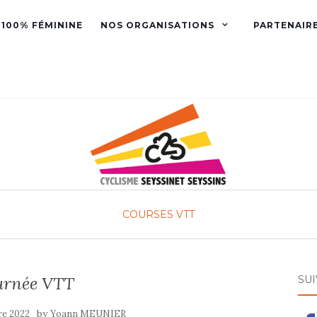
 100% FÉMININE
NOS ORGANISATIONS
PARTENAIR
COURSES
VTT
urnée VTT
SU
by
re 2022
Yoann MEUNIER