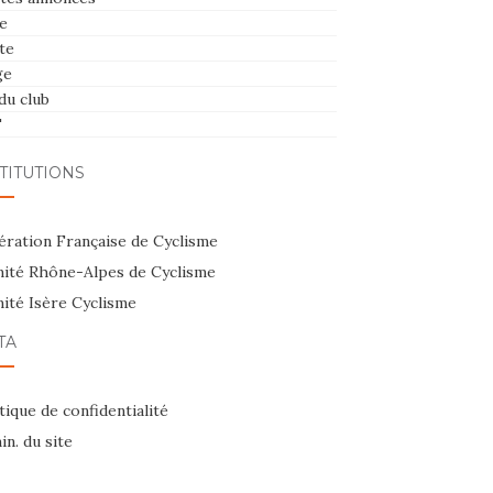
e
te
ge
du club
T
TITUTIONS
ération Française de Cyclisme
ité Rhône-Alpes de Cyclisme
ité Isère Cyclisme
TA
tique de confidentialité
n. du site