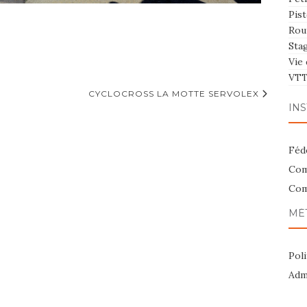
Pist
Rou
Sta
Vie 
VT
CYCLOCROSS LA MOTTE SERVOLEX
INS
Féd
Com
Com
MÉ
Poli
Admi