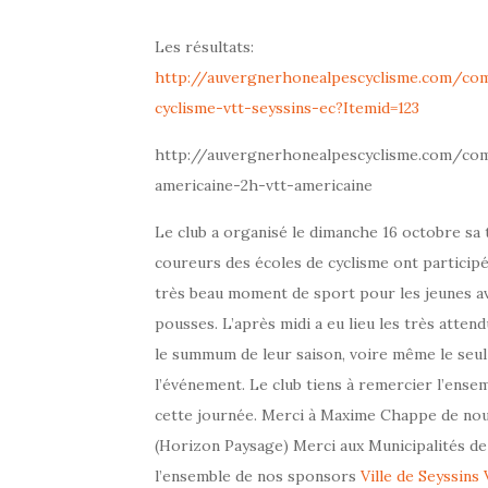
Les résultats:
http://auvergnerhonealpescyclisme.com/com
cyclisme-vtt-seyssins-ec?Itemid=123
http://auvergnerhonealpescyclisme.com/com
americaine-2h-vtt-americaine
Le club a organisé le dimanche 16 octobre sa 
coureurs des écoles de cyclisme ont participé
très beau moment de sport pour les jeunes a
pousses. L’après midi a eu lieu les très atte
le summum de leur saison, voire même le seul o
l’événement. Le club tiens à remercier l’ense
cette journée. Merci à Maxime Chappe de nous
(Horizon Paysage) Merci aux Municipalités de 
l’ensemble de nos sponsors
Ville de Seyssins