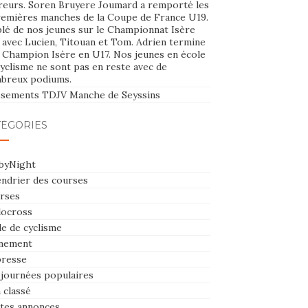
reurs. Soren Bruyere Joumard a remporté les
remières manches de la Coupe de France U19.
plé de nos jeunes sur le Championnat Isère
 avec Lucien, Titouan et Tom. Adrien termine
e Champion Isère en U17. Nos jeunes en école
yclisme ne sont pas en reste avec de
breux podiums.
ssements TDJV Manche de Seyssins
TÉGORIES
byNight
endrier des courses
rses
locross
le de cyclisme
nement
presse
 journées populaires
 classé
ites annonces