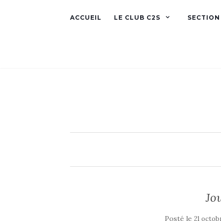
ACCUEIL
LE CLUB C2S
SECTION
Jo
Posté le
21 octob