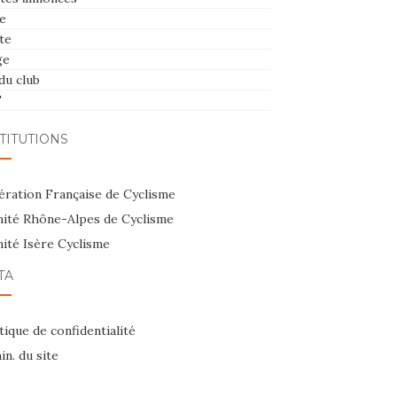
e
te
ge
du club
T
TITUTIONS
ération Française de Cyclisme
ité Rhône-Alpes de Cyclisme
ité Isère Cyclisme
TA
tique de confidentialité
n. du site