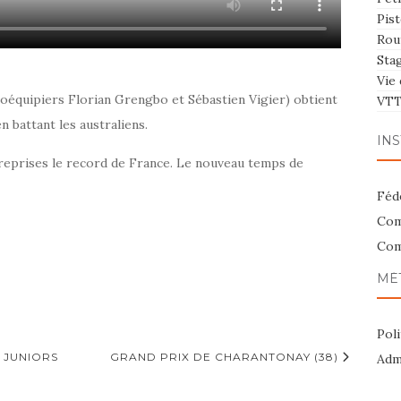
Pist
Rou
Sta
Vie 
 coéquipiers Florian Grengbo et Sébastien Vigier) obtient
VT
n battant les australiens.
INS
2 reprises le record de France. Le nouveau temps de
Féd
Com
Com
MÉ
Poli
 JUNIORS
GRAND PRIX DE CHARANTONAY (38)
Admi