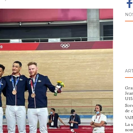
NO
AR
Gran
Jea
U15
Sor
de 
VAI
La s
nom