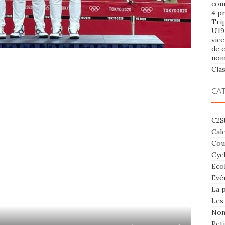
cou
4 p
Tri
U19
vic
de c
nom
Cla
CA
C2S
Cal
Cou
Cyc
Eco
Evé
La 
Les
Non
Pet