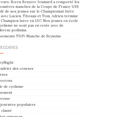
reurs. Soren Bruyere Joumard a remporté les
remières manches de la Coupe de France U19.
plé de nos jeunes sur le Championnat Isère
 avec Lucien, Titouan et Tom. Adrien termine
e Champion Isère en U17. Nos jeunes en école
yclisme ne sont pas en reste avec de
breux podiums.
ssements TDJV Manche de Seyssins
TÉGORIES
byNight
endrier des courses
rses
locross
le de cyclisme
nement
presse
 journées populaires
 classé
ites annonces