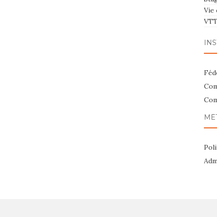
Vie 
VT
INS
Féd
Com
Com
MÉ
Poli
Admi