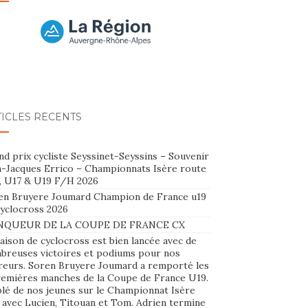
TICLES RÉCENTS
d prix cycliste Seyssinet-Seyssins – Souvenir
n-Jacques Errico – Championnats Isère route
, U17 & U19 F/H 2026
en Bruyere Joumard Champion de France u19
cyclocross 2026
NQUEUR DE LA COUPE DE FRANCE CX
aison de cyclocross est bien lancée avec de
breuses victoires et podiums pour nos
reurs. Soren Bruyere Joumard a remporté les
remières manches de la Coupe de France U19.
plé de nos jeunes sur le Championnat Isère
 avec Lucien, Titouan et Tom. Adrien termine