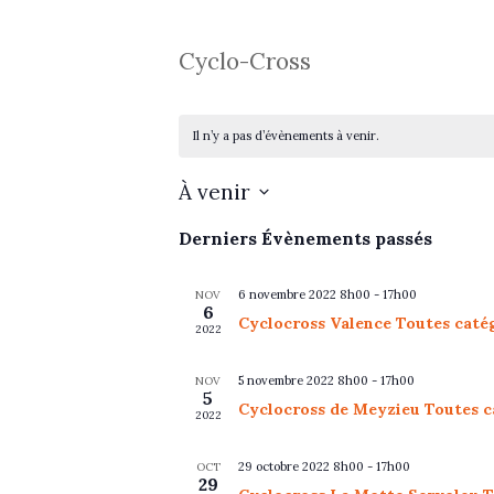
Cyclo-Cross
Il n’y a pas d’évènements à venir.
À venir
S
Derniers Évènements passés
é
l
6 novembre 2022 8h00
-
17h00
NOV
6
e
Cyclocross Valence Toutes caté
2022
c
t
5 novembre 2022 8h00
-
17h00
NOV
5
i
Cyclocross de Meyzieu Toutes c
2022
o
n
29 octobre 2022 8h00
-
17h00
OCT
29