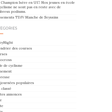
e Champion Isère en U17. Nos jeunes en école
yclisme ne sont pas en reste avec de
breux podiums.
ssements TDJV Manche de Seyssins
TÉGORIES
byNight
endrier des courses
rses
locross
le de cyclisme
nement
presse
 journées populaires
 classé
ites annonces
e
te
ge